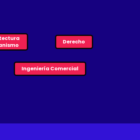
tectura
Derecho
banismo
Ingeniería Comercial