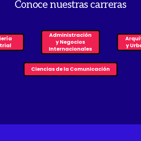
Conoce nuestras carreras
Administración
iería
Arqui
y Negocios
trial
y Ur
Internacionales
Ciencias de la Comunicación