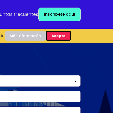
untas frecuentes
Inscríbete aquí
io.
Más información
Acepto