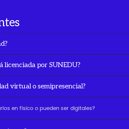
ntes
ad?
te 517 en Arequipa.
stá licenciada por SUNEDU?
ad virtual o semipresencial?
os en físico o pueden ser digitales?