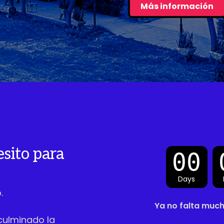
Más información
sito para
Days
.
Ya no falta mucho
culminado la